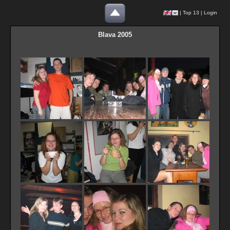
|
Top 13
|
Login
Blava 2005