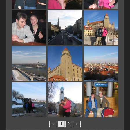
<
1
2
>